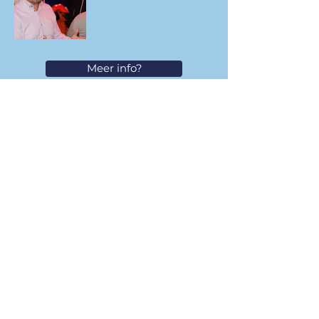
Meer info?
CONTACT
Geusseltweg 37c, 6225 XS Maastricht
info@beaucoupmarketing.nl
+31 (0)6 284 060 42
KVK:
92159524
BTW:
NL004940433B06
Privacy