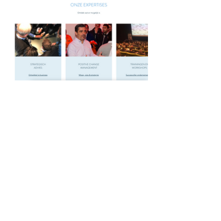
CONTACT
Geusseltweg 37c, 6225 XS Maastricht
info@beaucoupmarketing.nl
+31 (0)6 284 060 42
KVK:
92159524
BTW:
NL004940433B06