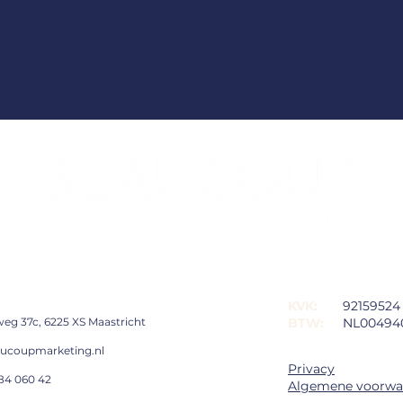
T
KVK:
92159524
weg 37c, 6225 XS Maastricht
BTW:
NL00494
ucoupmarketing.nl
Privacy
284 060 42
Algemene voorwa