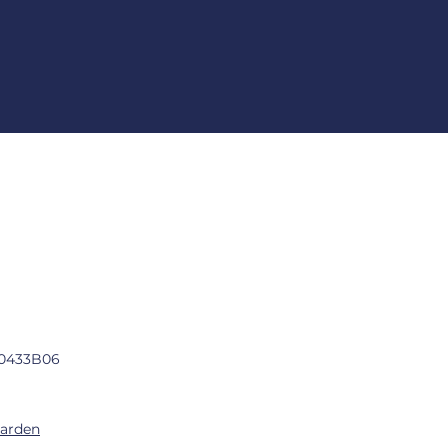
0433B06
arden