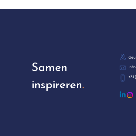
Geu
Samen
inf
+31 
inspireren
.